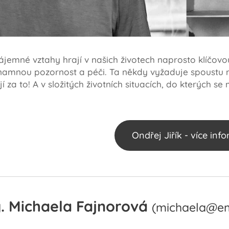
ájemné vztahy hrají v našich životech naprosto klíčovo
znamnou pozornost a péči. Ta někdy vyžaduje spoustu n
í za to! A v složitých životních situacích, do kterých se
Ondřej Jiřík - více inf
g. Michaela Fajnorová
(michaela@em