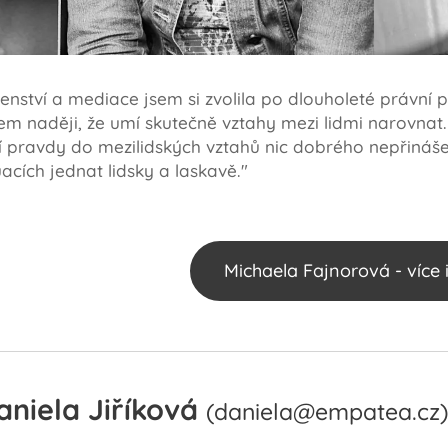
nství a mediace jsem si zvolila po dlouholeté právní pr
m naději, že umí skutečně vztahy mezi lidmi narovnat. 
í pravdy do mezilidských vztahů nic dobrého nepřinášejí
uacích jednat lidsky a laskavě."
Michaela Fajnorová - více 
aniela Jiříková
(daniela@empatea.cz)