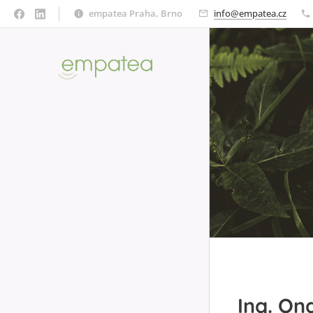
empatea Praha, Brno
info@empatea.cz
Ing. Ond