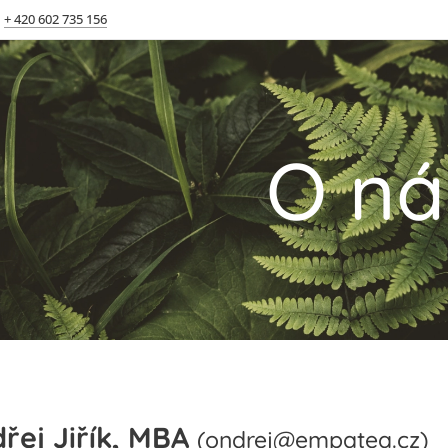
+ 420 602 735 156
O ná
řej Jiřík, MBA
(ondrej@empatea.cz)