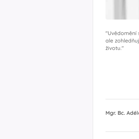
"Uvědomění si
ale zohledňu
životu."
Mgr. Bc. Adé