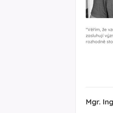
"Věřím, že vz
zasluhují vý
rozhodně stoj
Mgr. In