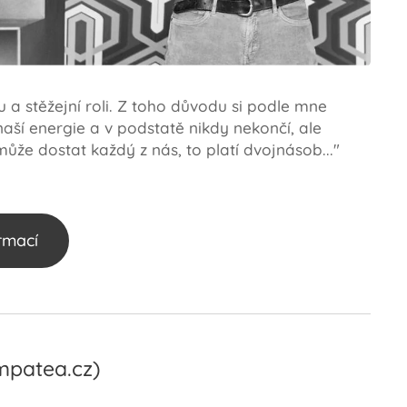
u a stěžejní roli. Z toho důvodu si podle mne
aší energie a v podstatě nikdy nekončí, ale
 může dostat každý z nás, to platí dvojnásob..."
ormací
patea.cz)