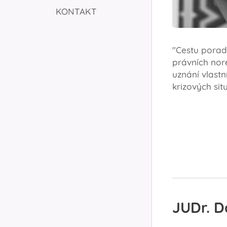
KONTAKT
"Cestu porade
právních nore
uznání vlastn
krizových sit
JUDr. D