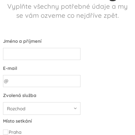
Vyplňte všechny potřebné údaje a my
formě notářského zápisu s doložkou přímé
vykonatelnosti.
se vám ozveme co nejdříve zpět.
Jméno a příjmení
E-mail
Zvolená služba
Místo setkání
Praha