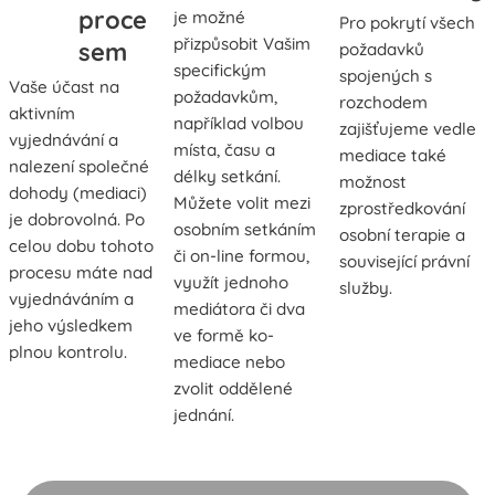
proce
je možné
Pro pokrytí všech
přizpůsobit Vašim
sem
požadavků
specifickým
spojených s
Vaše účast na
požadavkům,
rozchodem
aktivním
například volbou
zajišťujeme vedle
vyjednávání a
místa, času a
mediace také
nalezení společné
délky setkání.
možnost
dohody (mediaci)
Můžete volit mezi
zprostředkování
je dobrovolná. Po
osobním setkáním
osobní terapie a
celou dobu tohoto
či on-line formou,
související právní
procesu máte nad
využít jednoho
služby.
vyjednáváním a
mediátora či dva
jeho výsledkem
ve formě ko-
plnou kontrolu.
mediace nebo
zvolit oddělené
jednání.