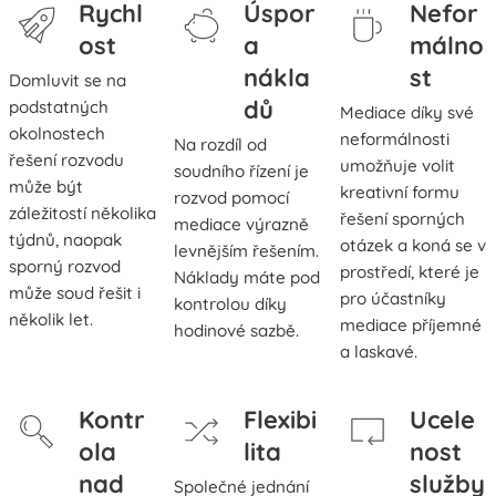
Rychl
Úspor
Nefor
ost
a
málno
nákla
st
Domluvit se na
dů
podstatných
Mediace díky své
okolnostech
neformálnosti
Na rozdíl od
řešení rozvodu
umožňuje volit
soudního řízení je
může být
kreativní formu
rozvod pomocí
záležitostí několika
řešení sporných
mediace výrazně
týdnů, naopak
otázek a koná se v
levnějším řešením.
sporný rozvod
prostředí, které je
Náklady máte pod
může soud řešit i
pro účastníky
kontrolou díky
několik let.
mediace příjemné
hodinové sazbě.
a laskavé.
Kontr
Flexibi
Ucele
ola
lita
nost
nad
služby
Společné jednání