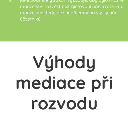
manželství rozvést bez zjišťování příčin rozvratu
manželství, tedy bez nepříjemného vyslýchání
účastníků
Výhody
mediace při
rozvodu